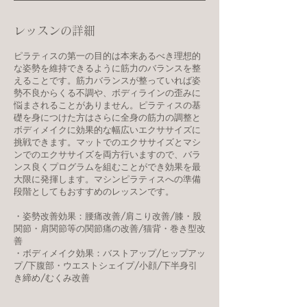
レッスンの詳細
ピラティスの第一の目的は本来あるべき理想的
な姿勢を維持できるように筋力のバランスを整
えることです。筋力バランスが整っていれば姿
勢不良からくる不調や、ボディラインの歪みに
悩まされることがありません。ピラティスの基
礎を身につけた方はさらに全身の筋力の調整と
ボディメイクに効果的な幅広いエクササイズに
挑戦できます。マットでのエクササイズとマシ
ンでのエクササイズを両方行いますので、バラ
ンス良くプログラムを組むことができ効果を最
大限に発揮します。マシンピラティスへの準備
段階としてもおすすめのレッスンです。
・姿勢改善効果：腰痛改善/肩こり改善/膝・股
関節・肩関節等の関節痛の改善/猫背・巻き型改
善
・ボディメイク効果：バストアップ/ヒップアッ
プ/下腹部・ウエストシェイプ/小顔/下半身引
き締め/むくみ改善