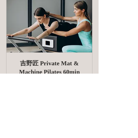
吉野匠 Private Mat &
Machine Pilates 60min
整形外科疾患の症状改善、猫背や反
腰、O脚等の姿勢改善、ボディメイク
など身体を整えるレッスン［Drop
in/Monthly/Ticket］
詳細はこちら
予約する