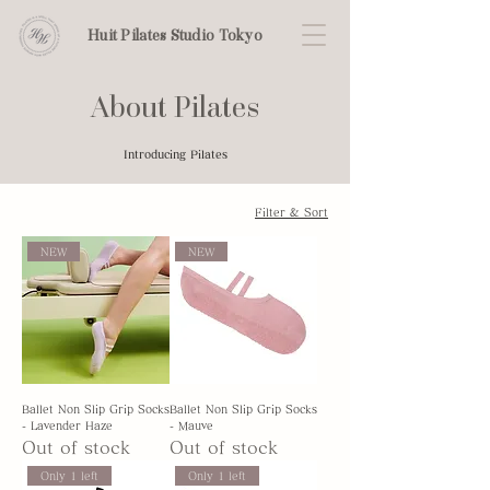
Huit Pilates Studio Tokyo
About Pilates
​Introducing Pilates
Filter & Sort
NEW
NEW
Ballet Non Slip Grip Socks
Ballet Non Slip Grip Socks
- Lavender Haze
- Mauve
Out of stock
Out of stock
Only 1 left
Only 1 left