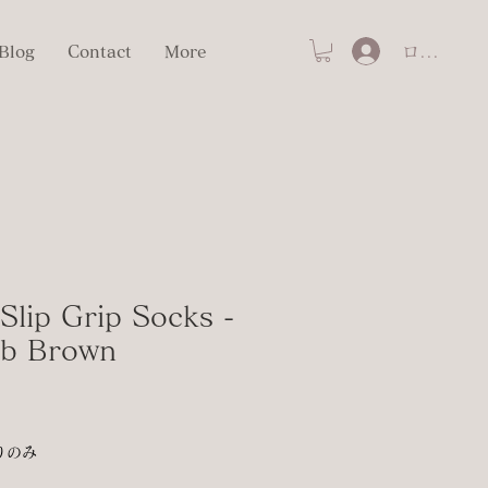
ログイン
Blog
Contact
More
Slip Grip Socks -
ub Brown
りのみ