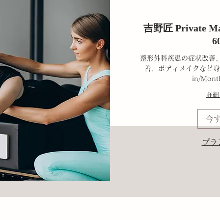
吉野匠 Private Mat
6
整形外科疾患の症状改善
善、ボディメイクなど身
in/Mont
詳細
今
プラ