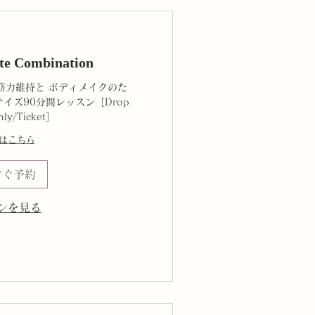
te Combination
筋力維持と ボディメイクのた
イズ90分間レッスン［Drop
hly/Ticket］
はこちら
すぐ予約
ンを見る