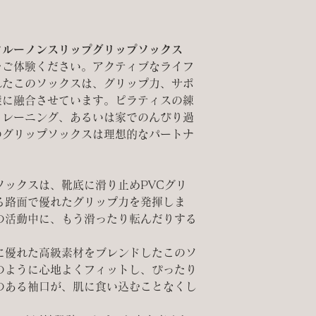
クルーノンスリップグリップソックス
をご体験ください
。
アクティブなライフ
れたこのソックスは、グリップ力、サポ
璧に融合させています。
ピラティスの練
トレーニング、あるいは家でのんびり過
のグリップソックスは理想的なパートナ
ソックスは、靴底に滑り止めPVCグリ
る路面で優れたグリップ力を発揮しま
の活動中に、もう滑ったり転んだりする
に優れた高級素材をブレンドしたこのソ
のように心地よくフィットし、ぴったり
のある袖口が、肌に食い込むことなくし