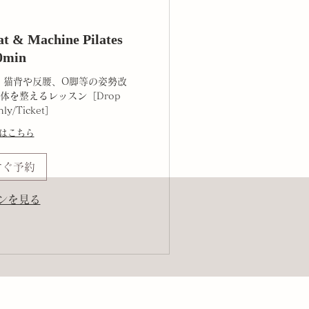
 & Machine Pilates
0min
、猫背や反腰、O脚等の姿勢改
体を整えるレッスン［Drop
hly/Ticket］
はこちら
すぐ予約
ンを見る