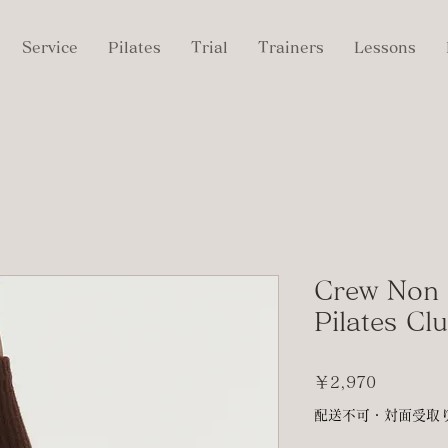
Service
Pilates
Trial
Trainers
Lessons
Crew Non 
Pilates Cl
価
￥2,970
格
配送不可・対面受取