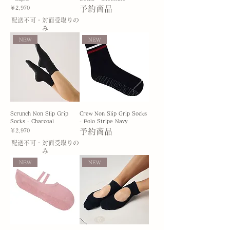
価格
予約商品
￥2,970
配送不可・対面受取りの
み
NEW
NEW
Scrunch Non Slip Grip
Crew Non Slip Grip Socks
Socks - Charcoal
- Polo Stripe Navy
価格
予約商品
￥2,970
配送不可・対面受取りの
み
NEW
NEW