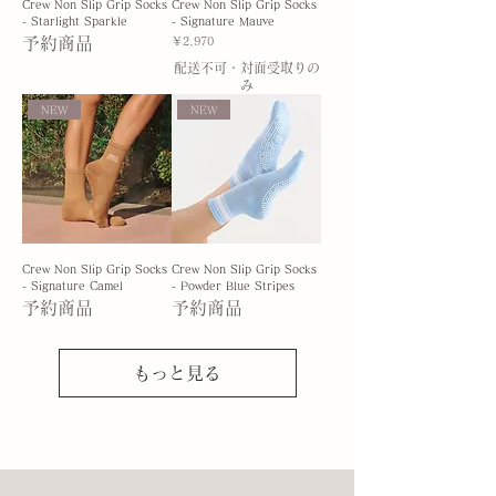
Crew Non Slip Grip Socks
Crew Non Slip Grip Socks
- Starlight Sparkle
- Signature Mauve
予約商品
価格
￥2,970
配送不可・対面受取りの
み
NEW
NEW
Crew Non Slip Grip Socks
Crew Non Slip Grip Socks
- Signature Camel
- Powder Blue Stripes
予約商品
予約商品
もっと見る