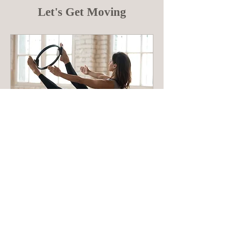
Let's Get Moving
MARY Private
Combination
中・上級者向けの全身の筋力維持と
ボディメイクのためのマットマシンエ
クササイズ90分間レッスン［Drop
in/Monthly/Ticket］
詳細はこちら