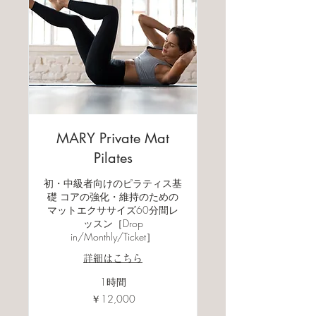
MARY Private Mat
Pilates
初・中級者向けのピラティス基
礎 コアの強化・維持のための
マットエクササイズ60分間レ
ッスン［Drop
in/Monthly/Ticket］
詳細はこちら
1時間
12,000
￥12,000
円