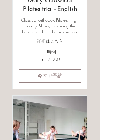
Mary's classical
Pilates trial - English
Classical orthodox Pilates. High-
quality Pilates, mastering the
basics, and reliable instruction.
詳細はこちら
1時間
12,000
￥12,000
円
今すぐ予約