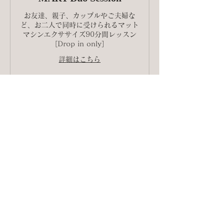
お友達、親子、カップルやご夫婦な
ど、お二人で同時に受けられるマット
マシンエクササイズ90分間レッスン
［Drop in only］
詳細はこちら
今すぐ予約