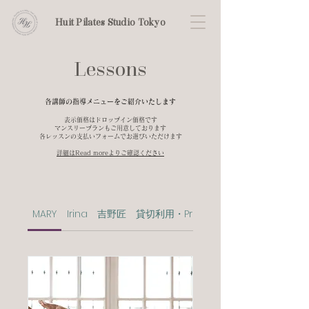
Huit Pilates Studio Tokyo
Lessons
各講師の指導メニューをご紹介いたします
​表示価格はドロップイン価格です
​マンスリープランもご用意しております
各レッスンの支払いフォームでお選びいただけます
詳細はRead moreよりご確認ください
MARY
Irina
吉野匠
貸切利用・Private use