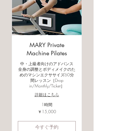
MARY Private
Machine Pilates
中・上級者向けのアドバンス
全身の調整とボディメイクのた
めのマシンエクササイズ60分
間レッスン［Drop
in/Monthly/Ticket］
詳細はこちら
1時間
15,000
￥15,000
円
今すぐ予約